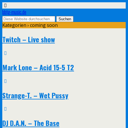
bbtg-music.de
Kategorien ›
coming soon
Twitch – Live show
Mark Lone – Acid 15-5 T2
Strange-T. – Wet Pussy
DJ D.A.N. – The Base